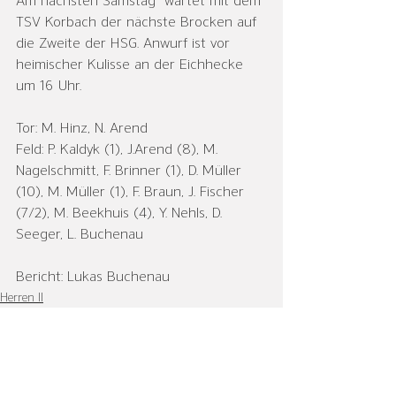
Am nächsten Samstag  wartet mit dem 
TSV Korbach der nächste Brocken auf 
die Zweite der HSG. Anwurf ist vor 
heimischer Kulisse an der Eichhecke 
um 16 Uhr.
Tor: M. Hinz, N. Arend
Feld: P. Kaldyk (1), J.Arend (8), M. 
Nagelschmitt, F. Brinner (1), D. Müller 
(10), M. Müller (1), F. Braun, J. Fischer 
(7/2), M. Beekhuis (4), Y. Nehls, D. 
Seeger, L. Buchenau
Bericht: Lukas Buchenau
Herren II
Alle ansehen
Aktuelle Beiträge