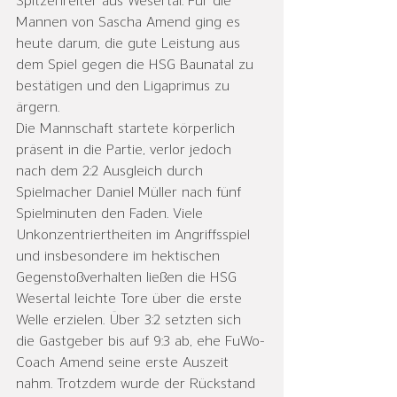
Spitzenreiter aus Wesertal. Für die 
Mannen von Sascha Amend ging es 
heute darum, die gute Leistung aus 
dem Spiel gegen die HSG Baunatal zu 
bestätigen und den Ligaprimus zu 
ärgern. 
Die Mannschaft startete körperlich 
präsent in die Partie, verlor jedoch 
nach dem 2:2 Ausgleich durch 
Spielmacher Daniel Müller nach fünf 
Spielminuten den Faden. Viele 
Unkonzentriertheiten im Angriffsspiel 
und insbesondere im hektischen 
Gegenstoßverhalten ließen die HSG 
Wesertal leichte Tore über die erste 
Welle erzielen. Über 3:2 setzten sich 
die Gastgeber bis auf 9:3 ab, ehe FuWo-
Coach Amend seine erste Auszeit 
nahm. Trotzdem wurde der Rückstand 