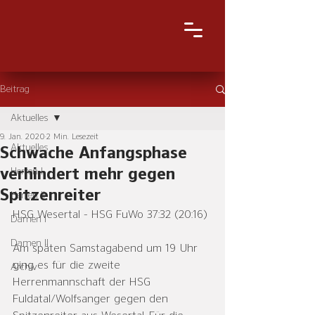
Beitrag
Aktuelles
9. Jan. 2020
2 Min. Lesezeit
Aktuelles
Schwache Anfangsphase
verhindert mehr gegen
Herren I
Spitzenreiter
Herren II
HSG Wesertal - HSG FuWo 37:32 (20:16)
Damen I
Damen II
Am späten Samstagabend um 19 Uhr 
ging es für die zweite 
Archiv
Herrenmannschaft der HSG 
Fuldatal/Wolfsanger gegen den 