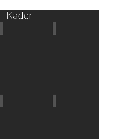
Kader
Tim Leister
Mario Gellrich
Dominik Klein
Marcus Eckstein