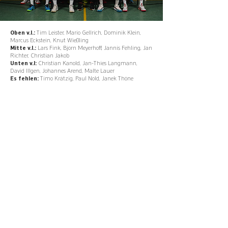
Oben v.l.:
Tim Leister, Mario Gellrich, Dominik Klein,
Marcus Eckstein, Knut Wießling
Mitte v.l.:
Lars Fink, Björn Meyerhoff, Jannis Fehling, Jan
Richter, Christian Jakob
Unten v.l:
Christian Kanold, Jan-Thies Langmann,
David Illgen, Johannes Arend, Malte Lauer
Es fehlen:
Timo Krätzig, Paul Nold, Janek Thöne