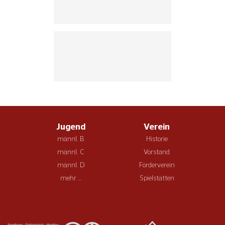
Jugend
Verein
männl. B
Historie
männl. C
Vorstand
männl. D
Förderverein
mehr ...
Spielstätten