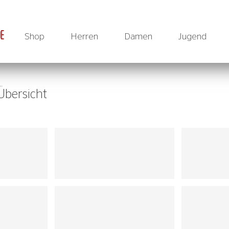
DE
Shop
Herren
Damen
Jugend
Übersicht
F
ö
r
de
r
v
e
r
ein
Handbal
l
.
F
uld
a
ta
l
.
... für den Verein