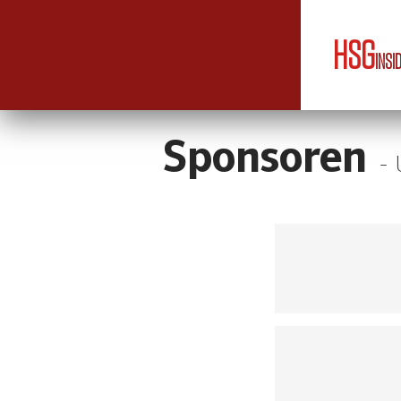
HSG
INSI
Sponsoren
- 