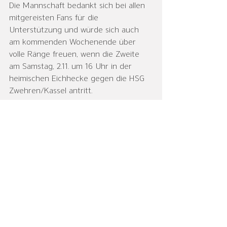
Die Mannschaft bedankt sich bei allen 
mitgereisten Fans für die 
Unterstützung und würde sich auch 
am kommenden Wochenende über 
volle Ränge freuen, wenn die Zweite 
am Samstag, 2.11. um 16 Uhr in der 
heimischen Eichhecke gegen die HSG 
Zwehren/Kassel antritt.
Aufstellung:
Tor: M. Döring, N. Arend
Feld: J. Arend, M. Brandt, F. Braun (1), F. 
Brinner (2), L. Buchenau (1), J. Fischer 
(8/2), P. Kaldyk (1), D. Müller (3/1), M. 
Müller, M. Nagelschmitt (1), Y. Nehls (5), 
L. Pietz (8)
Bericht: J. Arend
Herren II