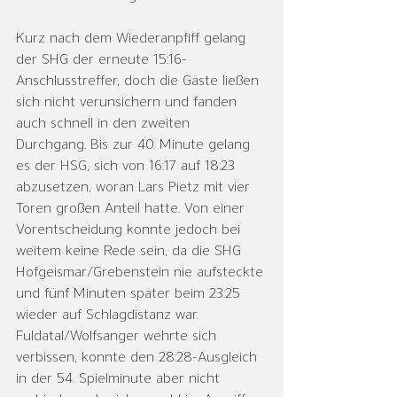
Kurz nach dem Wiederanpfiff gelang 
der SHG der erneute 15:16-
Anschlusstreffer, doch die Gäste ließen 
sich nicht verunsichern und fanden 
auch schnell in den zweiten 
Durchgang. Bis zur 40. Minute gelang 
es der HSG, sich von 16:17 auf 18:23 
abzusetzen, woran Lars Pietz mit vier 
Toren großen Anteil hatte. Von einer 
Vorentscheidung konnte jedoch bei 
weitem keine Rede sein, da die SHG 
Hofgeismar/Grebenstein nie aufsteckte 
und fünf Minuten später beim 23:25 
wieder auf Schlagdistanz war. 
Fuldatal/Wolfsanger wehrte sich 
verbissen, konnte den 28:28-Ausgleich 
in der 54. Spielminute aber nicht 