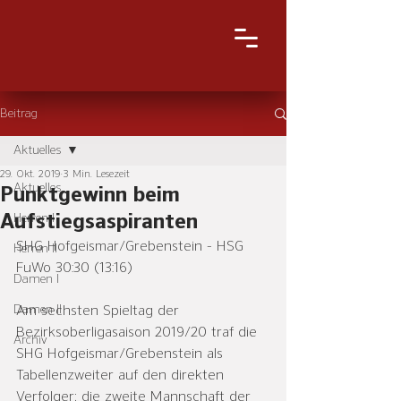
Beitrag
Aktuelles
29. Okt. 2019
3 Min. Lesezeit
Aktuelles
Punktgewinn beim
Aufstiegsaspiranten
Herren I
SHG Hofgeismar/Grebenstein - HSG 
Herren II
FuWo 30:30 (13:16)
Damen I
Damen II
Am sechsten Spieltag der 
Bezirksoberligasaison 2019/20 traf die 
Archiv
SHG Hofgeismar/Grebenstein als 
Tabellenzweiter auf den direkten 
Verfolger; die zweite Mannschaft der 