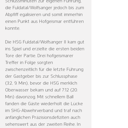
Schlussminuten zur eigenen Führung, 
die Fuldatal/Wolfsanger jedoch bis zum 
Abpfiff egalisieren und somit immerhin 
einen Punkt aus Hofgeismar entführen 
konnte.
Die HSG Fuldatal/Wolfsanger II kam gut 
ins Spiel und erzielte die ersten beiden 
Tore der Partie. Drei hofgeismarer 
Treffer in Folge sorgten 
zwischenzeitlich für die letzte Führung 
der Gastgeber bis zur Schlussphase 
(3:2, 9. Min), bevor die HSG merklich 
Oberwasser bekam und auf 7:12 (20. 
Min) davonzog. Mit schnellem Ball 
fanden die Gäste wiederholt die Lücke 
im SHG-Abwehrverband und traf nach 
anfänglichen Präzisionsdefiziten auch 
sehenswert aus der zweiten Reihe. In 