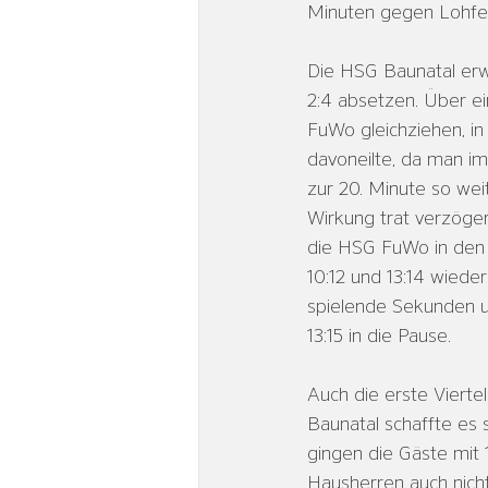
Minuten gegen Lohfel
Die HSG Baunatal erwi
2:4 absetzen. Über ei
FuWo gleichziehen, in
davoneilte, da man im
zur 20. Minute so wei
Wirkung trat verzöger
die HSG FuWo in den l
10:12 und 13:14 wiede
spielende Sekunden u
13:15 in die Pause.
Auch die erste Vierte
Baunatal schaffte es 
gingen die Gäste mit 
Hausherren auch nich