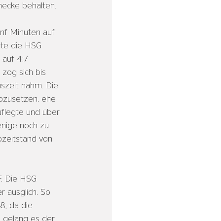
hecke behalten.
nf Minuten auf 
nte die HSG 
 auf 4:7 
zog sich bis 
szeit nahm. Die 
abzusetzen, ehe 
uflegte und über 
enige noch zu 
zeitstand von 
F. Die HSG 
 ausglich. So 
8, da die 
 gelang es der 