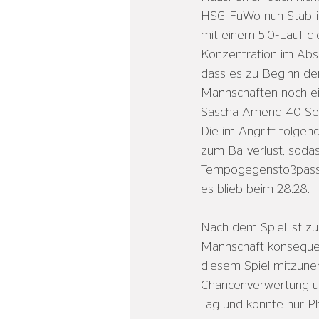
HSG FuWo nun Stabilit
mit einem 5:0-Lauf die
Konzentration im Absc
dass es zu Beginn der
Mannschaften noch ei
Sascha Amend 40 Seku
Die im Angriff folgen
zum Ballverlust, soda
Tempogegenstoßpass k
es blieb beim 28:28.
Nach dem Spiel ist zu
Mannschaft konsequent
diesem Spiel mitzuneh
Chancenverwertung un
Tag und konnte nur P