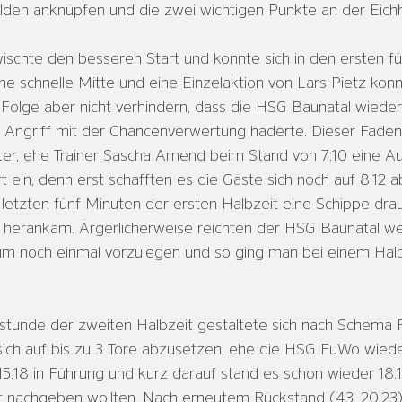
den anknüpfen und die zwei wichtigen Punkte an der Eich
schte den besseren Start und konnte sich in den ersten fü
ne schnelle Mitte und eine Einzelaktion von Lars Pietz kon
 Folge aber nicht verhindern, dass die HSG Baunatal wieder
 Angriff mit der Chancenverwertung haderte. Dieser Faden 
ter, ehe Trainer Sascha Amend beim Stand von 7:10 eine Au
t ein, denn erst schafften es die Gäste sich noch auf 8:12 
etzten fünf Minuten der ersten Halbzeit eine Schippe dra
r herankam. Ärgerlicherweise reichten der HSG Baunatal w
m noch einmal vorzulegen und so ging man bei einem Halb
lstunde der zweiten Halbzeit gestaltete sich nach Schema 
sich auf bis zu 3 Tore abzusetzen, ehe die HSG FuWo wieder
15:18 in Führung und kurz darauf stand es schon wieder 18:1
t nachgeben wollten. Nach erneutem Rückstand (43. 20:23)