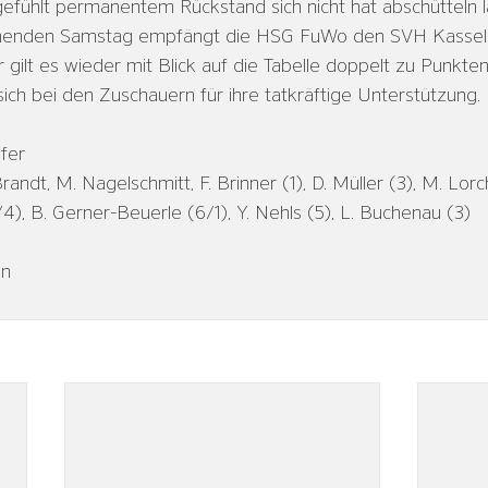
fühlt permanentem Rückstand sich nicht hat abschütteln l
menden Samstag empfängt die HSG FuWo den SVH Kassel 
 gilt es wieder mit Blick auf die Tabelle doppelt zu Punkten
ch bei den Zuschauern für ihre tatkräftige Unterstützung.
äfer
Brandt, M. Nagelschmitt, F. Brinner (1), D. Müller (3), M. Lorch
6/4), B. Gerner-Beuerle (6/1), Y. Nehls (5), L. Buchenau (3)
un