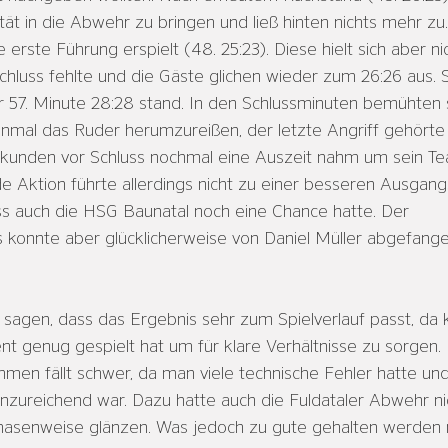
ät in die Abwehr zu bringen und ließ hinten nichts mehr zu
 erste Führung erspielt (48. 25:23). Diese hielt sich aber nic
hluss fehlte und die Gäste glichen wieder zum 26:26 aus. 
 57. Minute 28:28 stand. In den Schlussminuten bemühten 
nmal das Ruder herumzureißen, der letzte Angriff gehörte
nden vor Schluss nochmal eine Auszeit nahm um sein Tea
de Aktion führte allerdings nicht zu einer besseren Ausgan
ss auch die HSG Baunatal noch eine Chance hatte. Der 
onnte aber glücklicherweise von Daniel Müller abgefang
 sagen, dass das Ergebnis sehr zum Spielverlauf passt, da 
 genug gespielt hat um für klare Verhältnisse zu sorgen. P
men fällt schwer, da man viele technische Fehler hatte und
zureichend war. Dazu hatte auch die Fuldataler Abwehr nic
hasenweise glänzen. Was jedoch zu gute gehalten werden m