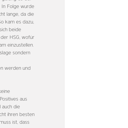
. In Folge wurde 
ht lange, da die 
So kam es dazu, 
sich beide 
 der HSG, wofür 
m einzustellen. 
gslage sondern 
en werden und 
keine 
ositives aus 
 auch die 
ht ihren besten 
uss ist, dass 