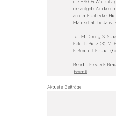
die HSG FuWo trotz ge
nie aufgab. Am kom
an der Eichhecke. Hier
Mannschaft bedankt si
Tor: M. Döring, S. Sch
Feld: L. Pietz (3), M. 
F. Braun, J. Fischer (
Bericht: Frederik Bra
Herren II
Aktuelle Beiträge