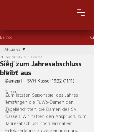
Beitrag
Aktuelles
21. Dez. 2018
2 Min. Lesezeit
Aktuelles
Sieg zum Jahresabschluss
bleibt aus
Herren I
Damen I - SVH Kassel 19:22 (11:11)
Herren II
Damen I
Zum letzten Saisonspiel des Jahres 
Damen II
empfingen die FuWo-Damen den 
Tabellendritten, die Damen des SVH 
Archiv
Kassels. Wir hatten den Anspruch, zum 
Jahresabschluss noch einmal ein 
Erfolgserlebnis zu verzeichnen und 