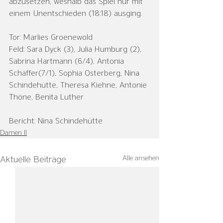
abzusetzen, weshalb das Spiel nur mit 
einem Unentschieden (18:18) ausging.
Tor: Marlies Groenewold
Feld: Sara Dyck (3), Julia Humburg (2), 
Sabrina Hartmann (6/4), Antonia 
Schäffer(7/1), Sophia Osterberg, Nina 
Schindehütte, Theresa Kiehne, Antonie 
Thöne, Benita Luther
Bericht: Nina Schindehütte
Damen II
Alle ansehen
Aktuelle Beiträge