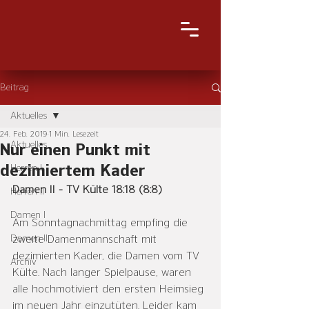
Beitrag
Aktuelles
24. Feb. 2019
1 Min. Lesezeit
Aktuelles
Nur einen Punkt mit
dezimiertem Kader
Herren I
Damen II - TV Külte 18:18 (8:8)
Herren II
Damen I
Am Sonntagnachmittag empfing die 
Damen II
zweite Damenmannschaft mit 
dezimierten Kader, die Damen vom TV 
Archiv
Külte. Nach langer Spielpause, waren 
alle hochmotiviert den ersten Heimsieg 
im neuen Jahr einzutüten. Leider kam 