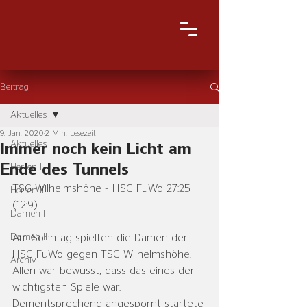
Beitrag
Aktuelles
9. Jan. 2020
2 Min. Lesezeit
Aktuelles
Immer noch kein Licht am
Ende des Tunnels
Herren I
TSG Wilhelmshöhe - HSG FuWo 27:25 
Herren II
(12:9)
Damen I
Damen II
Am Sonntag spielten die Damen der 
HSG FuWo gegen TSG Wilhelmshöhe. 
Archiv
Allen war bewusst, dass das eines der 
wichtigsten Spiele war. 
Dementsprechend angespornt startete 