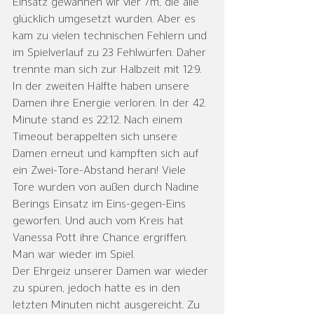
Einsatz gewannen wir vier 7m, die alle 
glücklich umgesetzt wurden. Aber es 
kam zu vielen technischen Fehlern und 
im Spielverlauf zu 23 Fehlwürfen. Daher 
trennte man sich zur Halbzeit mit 12:9.
In der zweiten Hälfte haben unsere 
Damen ihre Energie verloren. In der 42. 
Minute stand es 22:12. Nach einem 
Timeout berappelten sich unsere 
Damen erneut und kämpften sich auf 
ein Zwei-Tore-Abstand heran! Viele 
Tore wurden von außen durch Nadine 
Berings Einsatz im Eins-gegen-Eins 
geworfen. Und auch vom Kreis hat 
Vanessa Pott ihre Chance ergriffen. 
Man war wieder im Spiel.
Der Ehrgeiz unserer Damen war wieder 
zu spüren, jedoch hatte es in den 
letzten Minuten nicht ausgereicht. Zu 