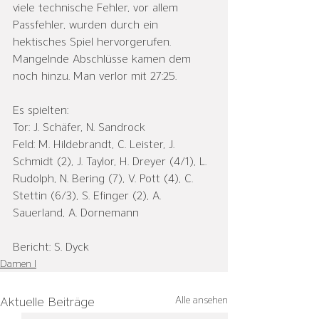
viele technische Fehler, vor allem 
Passfehler, wurden durch ein 
hektisches Spiel hervorgerufen. 
Mangelnde Abschlüsse kamen dem 
noch hinzu. Man verlor mit 27:25.
Es spielten:
Tor: J. Schäfer, N. Sandrock
Feld: M. Hildebrandt, C. Leister, J. 
Schmidt (2), J. Taylor, H. Dreyer (4/1), L. 
Rudolph, N. Bering (7), V. Pott (4), C. 
Stettin (6/3), S. Efinger (2), A. 
Sauerland, A. Dornemann
Bericht: S. Dyck
Damen I
Alle ansehen
Aktuelle Beiträge