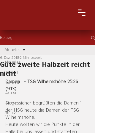
Beitrag
Aktuelles
6. Dez. 2018
2 Min. Lesezeit
Aktuelles
Gute zweite Halbzeit reicht
nicht
Herren I
Damen I - TSG Wilhelmshöhe 25:26 
Herren II
(9:13)
Damen I
Damen II
Siegessicher begrüßten die Damen 1 
der HSG heute die Damen der TSG 
Archiv
Wilhelmshöhe.
Heute wollten wir die Punkte in der 
Halle bei uns lassen und starteten 