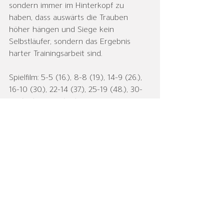
sondern immer im Hinterkopf zu 
haben, dass auswärts die Trauben 
höher hängen und Siege kein 
Selbstläufer, sondern das Ergebnis 
harter Trainingsarbeit sind.
Spielfilm: 5-5 (16.), 8-8 (19.), 14-9 (26.), 
16-10 (30.), 22-14 (37.), 25-19 (48.), 30-
20 (52.), 36-23 (60.).
Tor:  N. Huth, S. Schäfer
Feld: J. Hochapfel (1), M. Witzel (1), L. 
Feckler (3), M. Simon (5), F. Welch (2), P. 
Scholz (3), J. Grebe (3), T. Barth (6), N. 
Gericke (2), A. Rudolph (5), P. Helbing 
(5), T. Welch (n.e.)
Bericht: Frank Janotta
Herren I