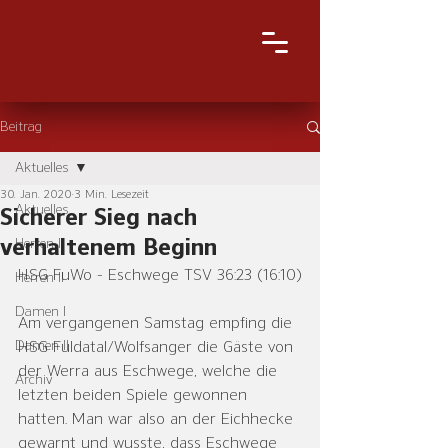
Beitrag
Aktuelles
30. Jan. 2020
3 Min. Lesezeit
Aktuelles
Sicherer Sieg nach
verhaltenem Beginn
Herren I
HSG FuWo - Eschwege TSV 36:23 (16:10)
Herren II
Damen I
Am vergangenen Samstag empfing die 
Damen II
HSG Fuldatal/Wolfsanger die Gäste von 
der Werra aus Eschwege, welche die 
Archiv
letzten beiden Spiele gewonnen 
hatten. Man war also an der Eichhecke 
gewarnt und wusste, dass Eschwege 