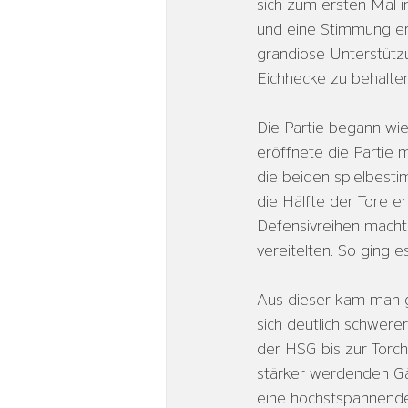
sich zum ersten Mal 
und eine Stimmung erz
grandiose Unterstütz
Eichhecke zu behalten
Die Partie begann wie
eröffnete die Partie 
die beiden spielbest
die Hälfte der Tore e
Defensivreihen machte
vereitelten. So ging e
Aus dieser kam man gu
sich deutlich schwere
der HSG bis zur Torc
stärker werdenden Gäst
eine höchstspannende