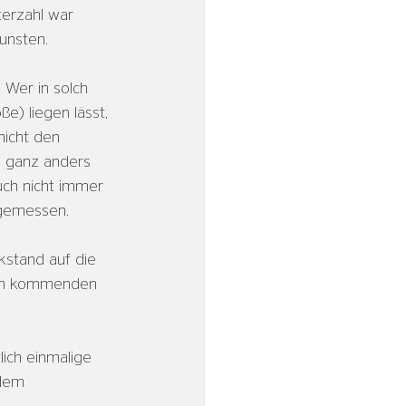
terzahl war 
unsten. 
 Wer in solch 
) liegen lässt, 
nicht den 
s ganz anders 
uch nicht immer 
 gemessen. 
kstand auf die 
sich kommenden 
ich einmalige 
 dem 