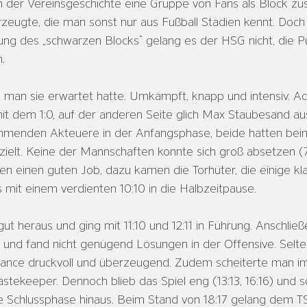
in der Vereinsgeschichte eine Gruppe von Fans als Block 
eugte, die man sonst nur aus Fußball Stadien kennt. Doch 
ung des „schwarzen Blocks“ gelang es der HSG nicht, die P
. 
 man sie erwartet hatte. Umkämpft, knapp und intensiv. Ad
mit dem 1:0, auf der anderen Seite glich Max Staubesand au
immenden Akteuere in der Anfangsphase, beide hatten beim
rzielt. Keine der Mannschaften konnte sich groß absetzen (7:
n einen guten Job, dazu kamen die Torhüter, die einige kl
s mit einem verdienten 10:10 in die Halbzeitpause.
t heraus und ging mit 11:10 und 12:11 in Führung. Anschlie
r und fand nicht genügend Lösungen in der Offensive. Selte
hance druckvoll und überzeugend. Zudem scheiterte man 
ekeeper. Dennoch blieb das Spiel eng (13:13, 16:16) und so 
 Schlussphase hinaus. Beim Stand von 18:17 gelang dem T