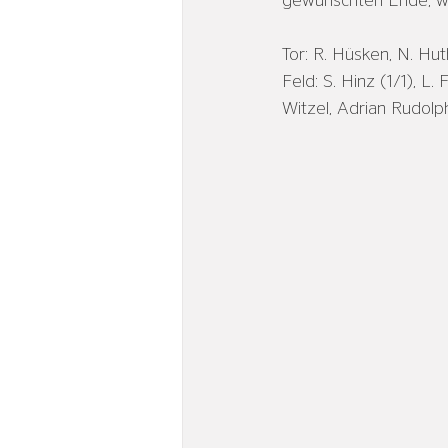
gewünschten Ende, war
Tor: R. Hüsken, N. Hut
Feld: S. Hinz (1/1), L. 
Witzel, Adrian Rudolph 