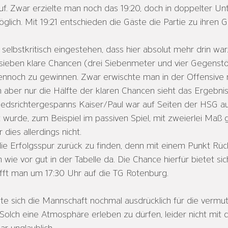
f. Zwar erzielte man noch das 19:20, doch in doppelter Un
ich. Mit 19:21 entschieden die Gäste die Partie zu ihren G
elbstkritisch eingestehen, dass hier absolut mehr drin war.
ieben klare Chancen (drei Siebenmeter und vier Gegenstöße
ennoch zu gewinnen. Zwar erwischte man in der Offensive 
 aber nur die Hälfte der klaren Chancen sieht das Ergebni
hiedsrichtergespanns Kaiser/Paul war auf Seiten der HSG a
ft wurde, zum Beispiel im passiven Spiel, mit zweierlei Maß
dies allerdings nicht. 
 die Erfolgsspur zurück zu finden, denn mit einem Punkt Rüc
 wie vor gut in der Tabelle da. Die Chance hierfür bietet 
ifft man um 17:30 Uhr auf die TG Rotenburg.
te sich die Mannschaft nochmal ausdrücklich für die vermutl
olch eine Atmosphäre erleben zu dürfen, leider nicht mit