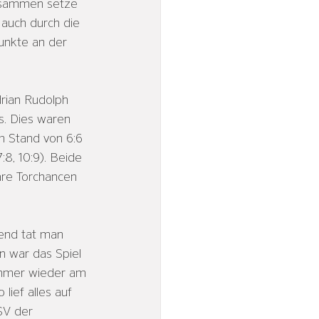
zusammen setze 
auch durch die 
unkte an der 
rian Rudolph 
s. Dies waren 
 Stand von 6:6 
8, 10:9). Beide 
are Torchancen 
ßend tat man 
n war das Spiel 
immer wieder am 
lief alles auf 
SV der 