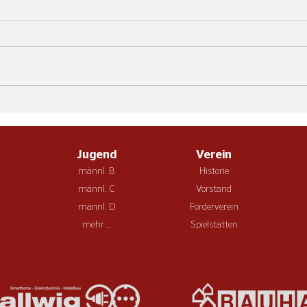
den 
HSG Fuldatal/Wolfsanger - HSG
HSG F
Twistetal 33:32 (15:17) Nach der
Hünfe
Auswärtsniederlage im Hinspiel
einer
wollte die HSG am Samstag, den
Halbz
02.05., ihre Chance nutzen, sich
Fulda
zu revanchieren und zwei Punkte
Samst
einzufahre
43:30
Jugend
Verein
männl. B
Historie
männl. C
Vorstand
männl. D
Förderverein
mehr ...
Spielstätten