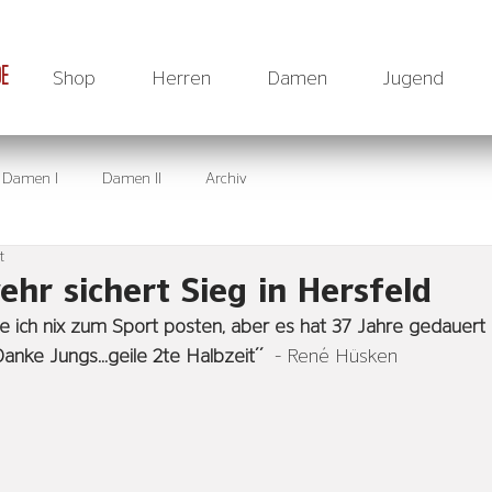
DE
Shop
Herren
Damen
Jugend
Damen I
Damen II
Archiv
t
hr sichert Sieg in Hersfeld
 ich nix zum Sport posten, aber es hat 37 Jahre gedauert 
nke Jungs...geile 2te Halbzeit´´
  - René Hüsken