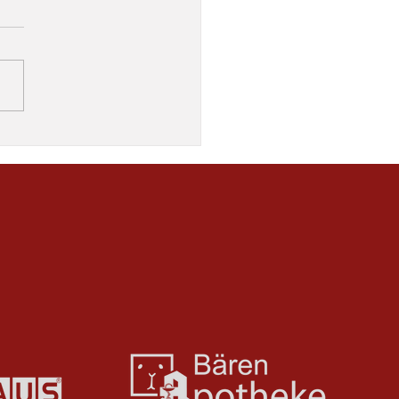
Weg zum Heimsieg
uldatal/Wolfsanger –
lder SV 43:30 (25:13) Mit
 überzeugenden ersten
eit sicherte sich die HSG
tal/Wolfsanger am
agabend einen deutlichen
 (25:13) Heimsieg gegen den