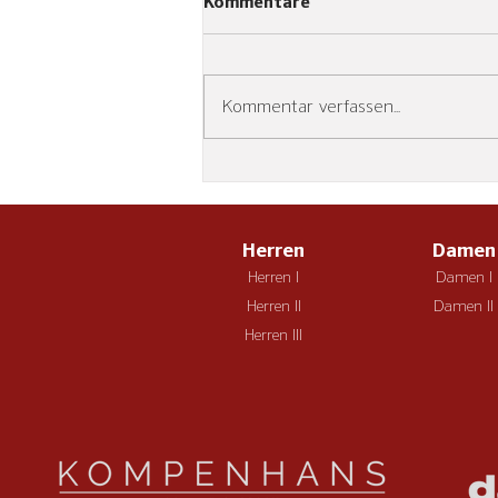
Kommentare
Saisonabschluss
HSG Fuldatal/Wolfsanger - TSV
Ost/Mosheim 28:27 (14:12) Mit
Kommentar verfassen...
einem hart erarbeiteten 28:27
(14:12)-Heimsieg gegen den TSV
Ost-Mosheim verabschiedete sich
die HSG Fuldatal/Wolfsanger
erfolgreich aus der
Herren
Damen
Herren I
Damen I
Herren II
Damen II
Herren III