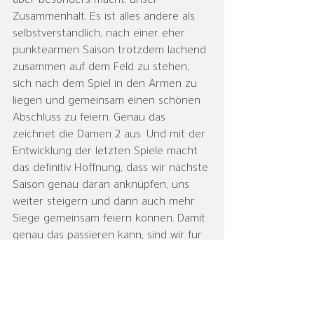
Zusammenhalt. Es ist alles andere als 
selbstverständlich, nach einer eher 
punktearmen Saison trotzdem lachend 
zusammen auf dem Feld zu stehen, 
sich nach dem Spiel in den Armen zu 
liegen und gemeinsam einen schönen 
Abschluss zu feiern. Genau das 
zeichnet die Damen 2 aus. Und mit der 
Entwicklung der letzten Spiele macht 
das definitiv Hoffnung, dass wir nächste 
Saison genau daran anknüpfen, uns 
weiter steigern und dann auch mehr 
Siege gemeinsam feiern können. Damit 
genau das passieren kann, sind wir für 
die kommende Saison noch auf der 
Suche nach einer neuen Trainerperson. 
Wenn du Lust hast, Teil dieses tollen 
Teams zu werden oder jemanden 