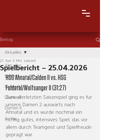
Beitrag
Aktuelles
27. Apr.
3 Min. Lesezeit
Aktuelles
Spielbericht – 25.04.2026
Herren I
HSG Ahnatal/Calden II vs. HSG 
Fuldatal/Wolfsanger II (31:27)
Herren II
Zum allerletzten Saisonspiel ging es für 
Damen I
unsere Damen 2 auswärts nach 
Damen II
Ahnatal und es wurde nochmal ein 
Archiv
richtig gutes, intensives Spiel, das vor 
allem durch Teamgeist und Spielfreude 
geprägt war.
