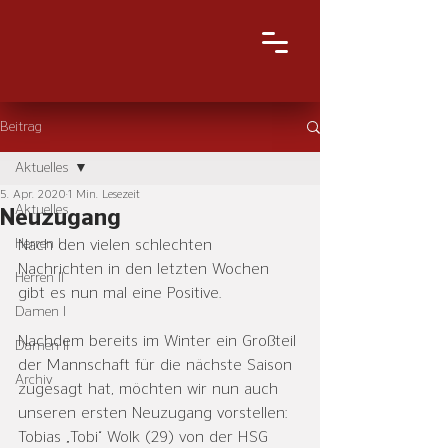
Beitrag
Aktuelles
5. Apr. 2020
1 Min. Lesezeit
Aktuelles
Neuzugang
Herren I
Nach den vielen schlechten 
Nachrichten in den letzten Wochen 
Herren II
gibt es nun mal eine Positive. 
Damen I
Nachdem bereits im Winter ein Großteil 
Damen II
der Mannschaft für die nächste Saison 
Archiv
zugesagt hat, möchten wir nun auch 
unseren ersten Neuzugang vorstellen: 
Tobias „Tobi“ Wolk (29) von der HSG 