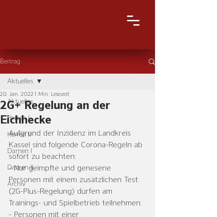
Beitrag
Aktuelles
20. Jan. 2022
1 Min. Lesezeit
Aktuelles
2G+ Regelung an der
Eichhecke
Herren I
Aufgrund der Inzidenz im Landkreis 
Herren II
Kassel sind folgende Corona-Regeln ab 
Damen I
sofort zu beachten:
Damen II
- Nur geimpfte und genesene 
Personen mit einem zusätzlichen Test 
Archiv
(2G-Plus-Regelung) dürfen am 
Trainings- und Spielbetrieb teilnehmen. 
- Personen mit einer 