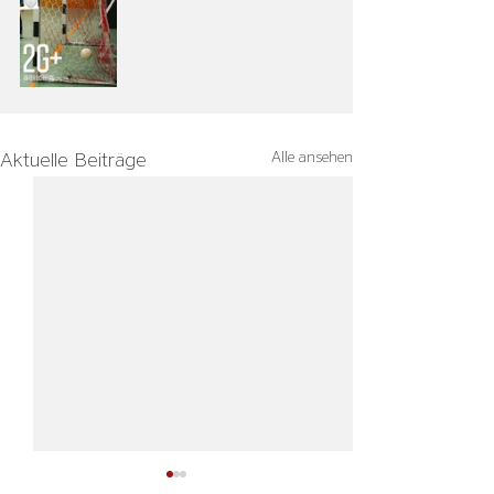
Alle ansehen
Aktuelle Beiträge
Starker Kampf wird nicht
Geglückte Reva