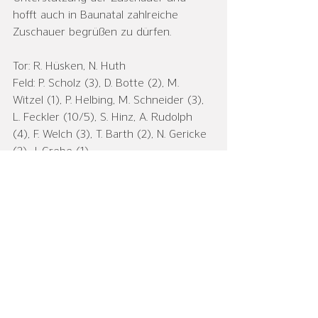
hofft auch in Baunatal zahlreiche 
Zuschauer begrüßen zu dürfen.
Tor: R. Hüsken, N. Huth
Feld: P. Scholz (3), D. Botte (2), M. 
Witzel (1), P. Helbing, M. Schneider (3), 
L. Feckler (10/5), S. Hinz, A. Rudolph 
(4), F. Welch (3), T. Barth (2), N. Gericke 
(2), J. Grebe (1) 
Bericht: Nico Huth
Herren I
Alle ansehen
Aktuelle Beiträge