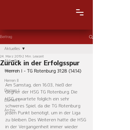
Beitrag
Aktuelles
24. März 2019
2 Min. Lesezeit
Aktuelles
Zurück in der Erfolgsspur
Herren I
Herren I - TG Rotenburg 31:28 (14:14)
Herren II
Am Samstag, den 16.03., hieß der 
Damen I
Gegner der HSG TG Rotenburg. Die 
HSG erwartete folglich ein sehr 
Damen II
schweres Spiel, da die TG Rotenburg 
Archiv
jeden Punkt benötigt, um in der Liga 
zu bleiben. Des Weiteren hatte die HSG 
in der Vergangenheit immer wieder 