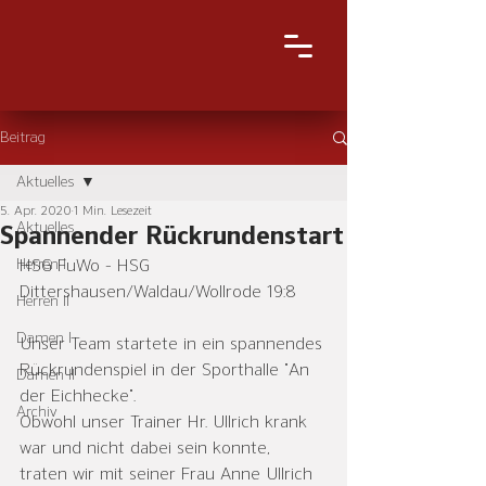
Beitrag
Aktuelles
5. Apr. 2020
1 Min. Lesezeit
Aktuelles
Spannender Rückrundenstart
Herren I
HSG FuWo - HSG 
Dittershausen/Waldau/Wollrode 19:8
Herren II
Damen I
Unser Team startete in ein spannendes 
Rückrundenspiel in der Sporthalle "An 
Damen II
der Eichhecke". 
Archiv
Obwohl unser Trainer Hr. Ullrich krank 
war und nicht dabei sein konnte, 
traten wir mit seiner Frau Anne Ullrich 