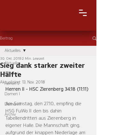
Beitrag
Aktuelles
30. Okt. 2018
2 Min. Lesezeit
Aktuelles
Sieg dank starker zweiter
Hälfte
Herren I
Aktualisiert:
13. Nov. 2018
Herren II
Herren II - HSC Zierenberg 34:18 (11:11)
Damen I
Am Samstag, den 27.10., empfing die 
Damen II
HSG FuWo II den bis dahin 
Archiv
Tabellendritten aus Zierenberg in 
eigener Halle. Die Mannschaft ging, 
aufgrund der knappen Niederlage am 