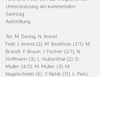
Unterstützung am kommenden 
Sonntag.
Aufstellung:
Tor: M. Döring, N. Arend
Feld: J. Arend (2), M. Beekhuis (3/1), M. 
Brandt, F. Braun, J. Fischer (2/1), N. 
Hoffmann (3), L. Hubenthal (2), D. 
Müller (4/2), M. Müller (3), M. 
Nagelschmitt (6), Y. Nehls (11), L. Pietz 
(4/1)
Bericht: J. Arend
Herren II
Alle ansehen
Aktuelle Beiträge