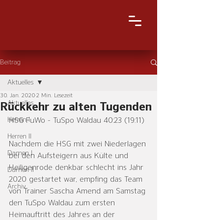
Beitrag
Aktuelles
30. Jan. 2020
2 Min. Lesezeit
Aktuelles
Rückkehr zu alten Tugenden
Herren I
HSG FuWo - TuSpo Waldau​​ 40:23 (19:11)
Herren II
Nachdem die HSG mit zwei Niederlagen 
Damen I
bei den Aufsteigern aus Külte und 
Heiligenrode denkbar schlecht ins Jahr 
Damen II
2020 gestartet war, empfing das Team 
Archiv
von Trainer Sascha Amend am Samstag 
den TuSpo Waldau zum ersten 
Heimauftritt des Jahres an der 