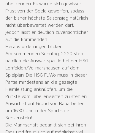
überzeugen. Es wurde sich gewisser 
Frust von der Seele geworfen, sodass 
der bisher höchste Saisonsieg natürlich 
nicht überbewertet werden darf, 
jedoch lässt er deutlich zuversichtlicher 
auf die kommenden 
Herausforderungen blicken.
Am kommenden Sonntag, 2.2.20 steht 
nämlich die Auswärtspartie bei der HSG 
Lohfelden/Vollmarshausen auf dem 
Spielplan. Die HSG FuWo muss in dieser 
Partie mindestens an die gezeigte 
Heimleistung anknüpfen, um die 
Punkte vom Tabellenvierten zu stehlen. 
Anwurf ist auf Grund von Bauarbeiten 
um 16:30 Uhr in der Sporthalle 
Sensenstein!
Die Mannschaft bedankt sich bei ihren 
Fans und freut sich auf möglichst viel 