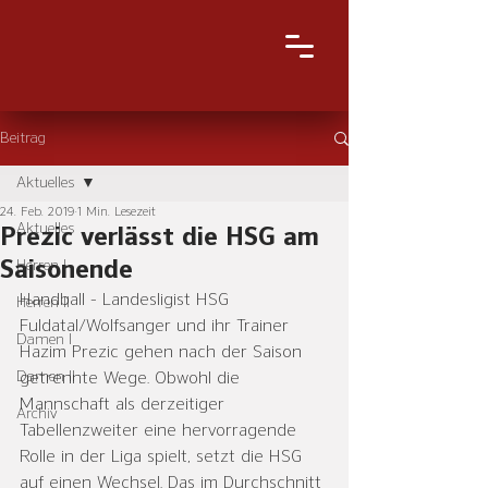
Beitrag
Aktuelles
24. Feb. 2019
1 Min. Lesezeit
Aktuelles
Prezic verlässt die HSG am
Saisonende
Herren I
Handball - Landesligist HSG 
Herren II
Fuldatal/Wolfsanger und ihr Trainer 
Damen I
Hazim Prezic gehen nach der Saison 
Damen II
getrennte Wege. Obwohl die 
Mannschaft als derzeitiger 
Archiv
Tabellenzweiter eine hervorragende 
Rolle in der Liga spielt, setzt die HSG 
auf einen Wechsel. Das im Durchschnitt 