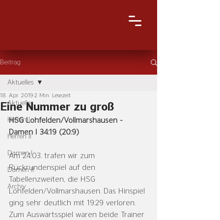
Beitrag
Aktuelles
18. Apr. 2019
2 Min. Lesezeit
Aktuelles
Eine Nummer zu groß
Herren I
HSG Lohfelden/Vollmarshausen - 
Damen I 34:19 (20:9)
Herren II
Damen I
Am 24.03. trafen wir zum 
Rückrundenspiel auf den 
Damen II
Tabellenzweiten, die HSG 
Archiv
Lohfelden/Vollmarshausen. Das Hinspiel 
ging sehr deutlich mit 19:29 verloren.
Zum Auswärtsspiel waren beide Trainer 