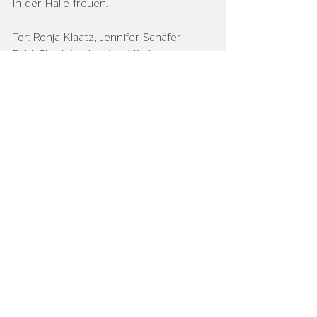
in der Halle freuen.
Tor: Ronja Klaatz, Jennifer Schäfer
Feld: Charlotte Leister (4), Janine 
Schmidt (2/2), Jacqueline Taylor (1), 
Hannah Zander (3/3), Luca Rudolph 
(3), Nadine Bering, Cassandra Stettin 
(5), Julia Kurz, Alexandra Sauerland (1), 
Anna Dornemann
Bericht: Jennifer Schäfer
Damen I
Alle ansehen
Aktuelle Beiträge