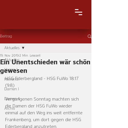
Beitrag
Aktuelles
19. Nov. 2019
2 Min. Lesezeit
Aktuelles
Ein Unentschieden wär schön
gewesen
Herren I
HSG Ederbergland - HSG FuWo 18:17 
Herren II
(9:8)
Damen I
Damen II
Vergangenen Sonntag machten sich 
die Damen der HSG FuWo wieder 
Archiv
einmal auf den Weg ins weit entfernte 
Frankenberg, um dort gegen die HSG 
Ederbergland anzutreten. 