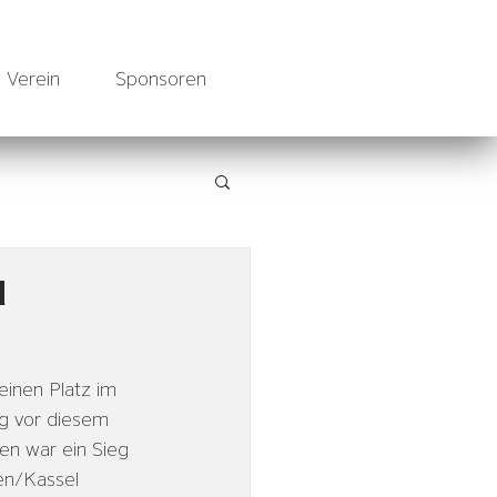
Verein
Sponsoren
d
inen Platz im 
ug vor diesem 
en war ein Sieg 
en/Kassel 