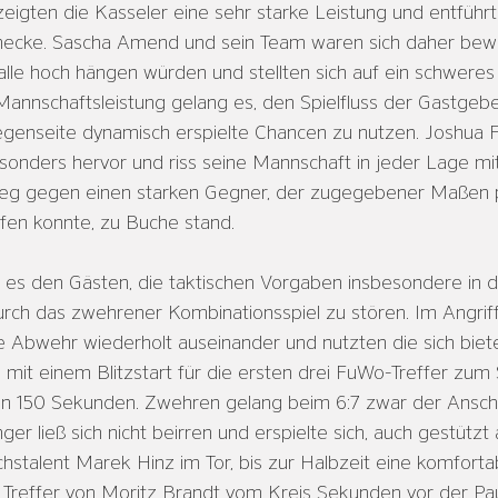
 zeigten die Kasseler eine sehr starke Leistung und entführ
hhecke. Sascha Amend und sein Team waren sich daher bewu
lle hoch hängen würden und stellten sich auf ein schweres 
annschaftsleistung gelang es, den Spielfluss der Gastgebe
genseite dynamisch erspielte Chancen zu nutzen. Joshua Fi
sonders hervor und riss seine Mannschaft in jeder Lage mi
Sieg gegen einen starken Gegner, der zugegebener Maßen pe
fen konnte, zu Buche stand.
 es den Gästen, die taktischen Vorgaben insbesondere in 
ch das zwehrener Kombinationsspiel zu stören. Im Angriff
e Abwehr wiederholt auseinander und nutzten die sich biet
 mit einem Blitzstart für die ersten drei FuWo-Treffer zum 
ten 150 Sekunden. Zwehren gelang beim 6:7 zwar der Anschlu
er ließ sich nicht beirren und erspielte sich, auch gestützt 
stalent Marek Hinz im Tor, bis zur Halbzeit eine komforta
er Treffer von Moritz Brandt vom Kreis Sekunden vor der P