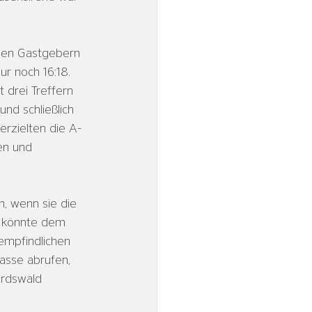
den Gastgebern 
r noch 16:18. 
 drei Treffern 
nd schließlich 
erzielten die A-
en und 
 wenn sie die 
 könnte dem 
mpfindlichen 
asse abrufen, 
rdswald 