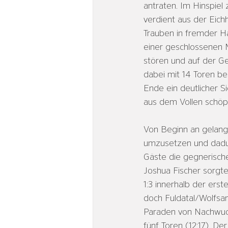
antraten. Im Hinspiel
verdient aus der Eic
Trauben in fremder Ha
einer geschlossenen M
stören und auf der Ge
dabei mit 14 Toren be
Ende ein deutlicher 
aus dem Vollen schöp
Von Beginn an gelang
umzusetzen und dadur
Gäste die gegnerisch
Joshua Fischer sorgte
1:3 innerhalb der ers
doch Fuldatal/Wolfsang
Paraden von Nachwuch
fünf Toren (12:17). D