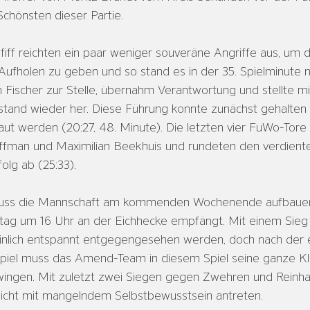
Schönsten dieser Partie.
ff reichten ein paar weniger souveräne Angriffe aus, um 
ufholen zu geben und so stand es in der 35. Spielminute nu
Fischer zur Stelle, übernahm Verantwortung und stellte mit
stand wieder her. Diese Führung konnte zunächst gehalten u
t werden (20:27, 48. Minute). Die letzten vier FuWo-Tore 
ffman und Maximilian Beekhuis und rundeten den verdient
olg ab (25:33).
muss die Mannschaft am kommenden Wochenende aufbauen,
ag um 16 Uhr an der Eichhecke empfängt. Mit einem Sieg
nlich entspannt entgegengesehen werden, doch nach der e
nspiel muss das Amend-Team in diesem Spiel seine ganze Kl
ingen. Mit zuletzt zwei Siegen gegen Zwehren und Reinha
nicht mit mangelndem Selbstbewusstsein antreten.