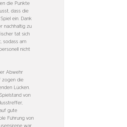
ten die Punkte 
sst, dass die 
Spiel ein. Dank 
r nachhaltig zu 
scher tat sich 
t, sodass am 
rsonell nicht 
der Abwehr 
 zogen die 
enden Lücken. 
Spielstand von 
sstreffer, 
auf gute 
ble Führung von 
ausensirene war 