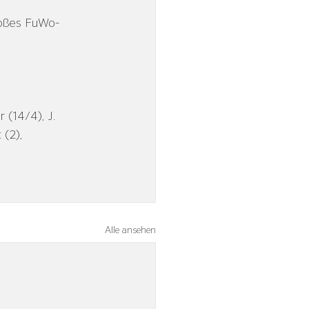
roßes FuWo-
r (14/4), J. 
 (2),
Alle ansehen