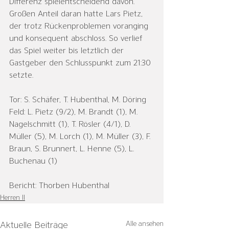
Differenz spielentscheidend davon. 
Großen Anteil daran hatte Lars Pietz, 
der trotz Rückenproblemen voranging 
und konsequent abschloss. So verlief 
das Spiel weiter bis letztlich der 
Gastgeber den Schlusspunkt zum 21:30 
setzte.
Tor: S. Schäfer, T. Hubenthal, M. Döring
Feld: L. Pietz (9/2), M. Brandt (1), M. 
Nagelschmitt (1), T. Rösler (4/1), D. 
Müller (5), M. Lorch (1), M. Müller (3), F. 
Braun, S. Brunnert, L. Henne (5), L. 
Buchenau (1)
Bericht: Thorben Hubenthal
Herren II
Alle ansehen
Aktuelle Beiträge