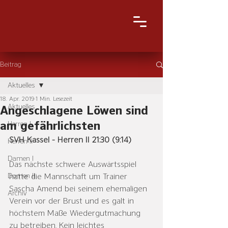
Beitrag
Aktuelles
18. Apr. 2019
1 Min. Lesezeit
Aktuelles
Angeschlagene Löwen sind
am gefährlichsten
Herren I
SVH Kassel - Herren II 21:30 (9:14)
Herren II
Damen I
Das nächste schwere Auswärtsspiel 
Damen II
hatte die Mannschaft um Trainer 
Sascha Amend bei seinem ehemaligen 
Archiv
Verein vor der Brust und es galt in 
höchstem Maße Wiedergutmachung 
zu betreiben. Kein leichtes 